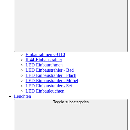
Einbaurahmen GU10
IP44-Einbaustrahler
LED Einbaurahmen
LED Einbaustrahler - Bad
LED Einbaustrahler - Flach
LED Einbaustrahler - Möbel
LED Einbaustrahler - Set
LED Einbauleuchten
Leuchten
Toggle subcategories